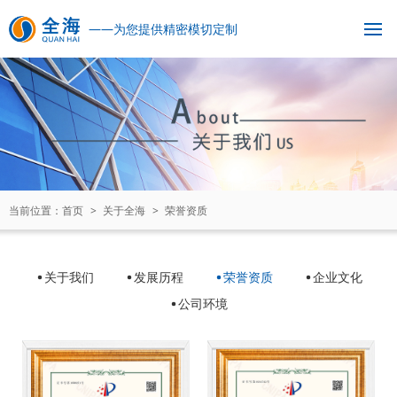
——为您提供精密模切定制
首页
关于全海
关于我们
发展历程
荣誉资质
企业文化
公司环境
模切定制
模切产品
当前位置：
首页
>
关于全海
>
荣誉资质
双面胶材料
保护膜材料
绝缘材料
导电屏蔽材料
导热散热材料
泡棉材料
网纱材料
其它材料
关于我们
发展历程
荣誉资质
企业文化
公司环境
新闻资讯
公司新闻
行业资讯
模切分享
应用领域