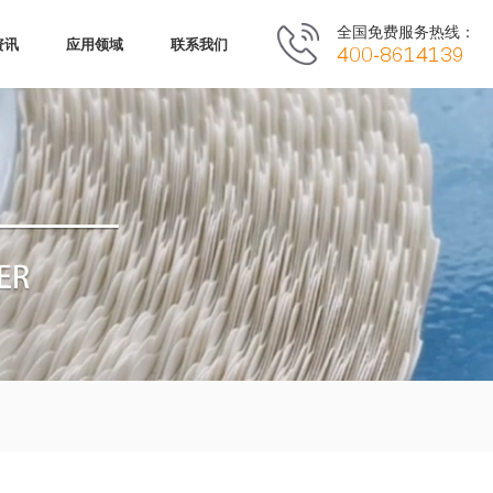
全国免费服务热线：
资讯
应用领域
联系我们
400-8614139
我们
胶材料
新闻
发展历程
保护膜材料
行业资讯
资质
材料
分享
企业文化
导电屏蔽材料
环境
散热材料
泡棉材料
材料
其它材料