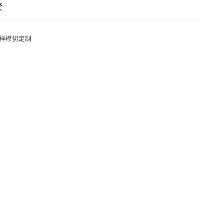
胶
样模切定制