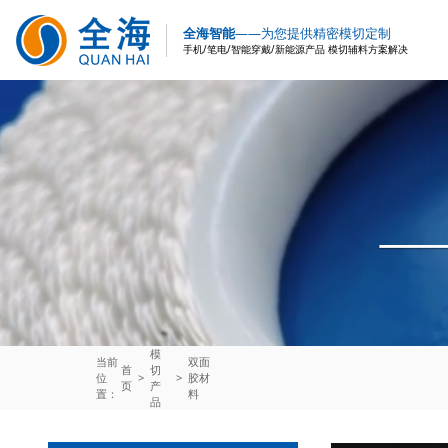
全海智能
——为您提供精密模切定制
手机/笔电/智能穿戴/新能源产品 模切辅料方案解决
模
当前
双面
首
切
位
>
>
胶材
页
产
置：
料
品